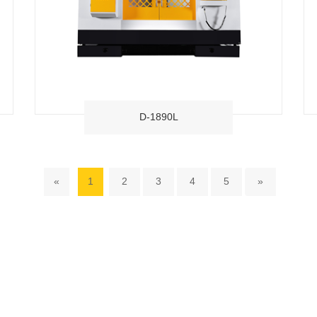
D-1890L
«
1
2
3
4
5
»