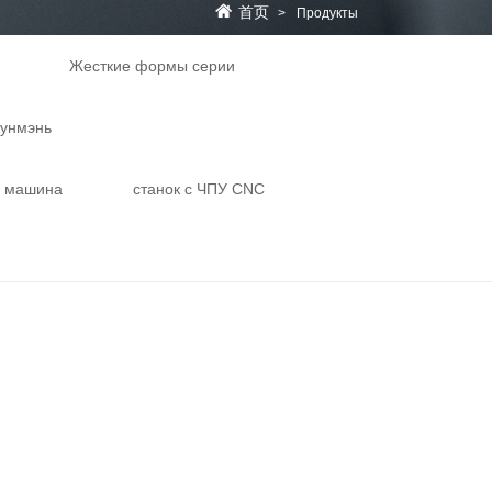
首页
>
Продукты
Жесткие формы серии
Лунмэнь
я машина
станок с ЧПУ CNC