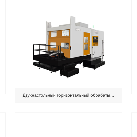
Двухнастольный горизонтальный обрабатывающий центр D - H630