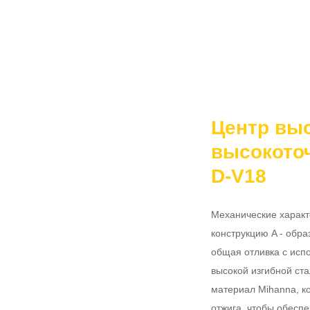
Центр вы
высокоточ
D-V18
Механические характе
конструкцию A - обр
общая отливка с испо
высокой изгибной ста
материал Mihanna, к
отжига, чтобы обеспе