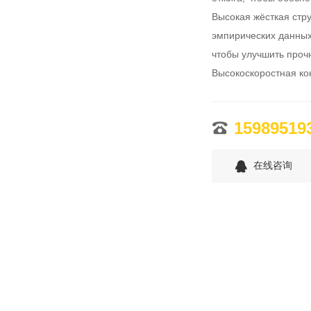
Высокая жёсткая стру
эмпирических данных
чтобы улучшить прочн
Высокоскоростная кон
предварительным инд
высокоэффективной с
1598951
фактические результа
(60HZ) для достижен
在线咨询