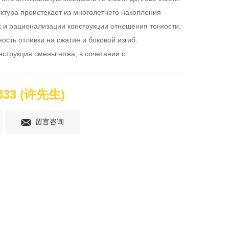
ктура проистекает из многолетнего накопления 
 и рационализации конструкции отношения тонкости, 
ость отливки на сжатие и боковой изгиб. 
струкция смены ножа, в сочетании с 
укционным управлением, в сочетании с 
истемой штыковки, для работы по смене ножа, 
9333 (许先生)
ты испытаний, время обмена ножа на нож 1,8 секунды 
ия высокоскоростной функции смены ножа.
留言咨询