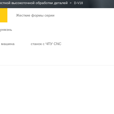
остной высокоточной обработки деталей
>
D-V18
Жесткие формы серии
Лунмэнь
я машина
станок с ЧПУ CNC