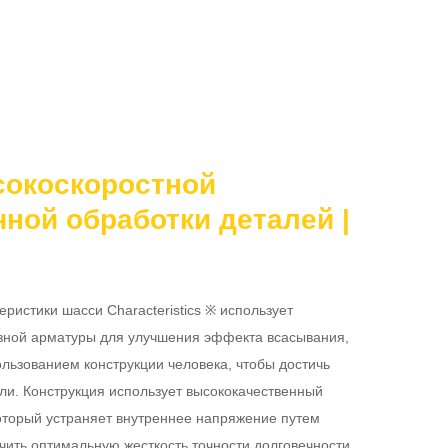
сокоскоростной
ной обработки деталей |
ристики шасси Characteristics ※ использует 
азной арматуры для улучшения эффекта всасывания, 
льзованием конструкции человека, чтобы достичь 
ли. Конструкция использует высококачественный 
оторый устраняет внутреннее напряжение путем 
чить оптимальную жесткость точности долговечности. 