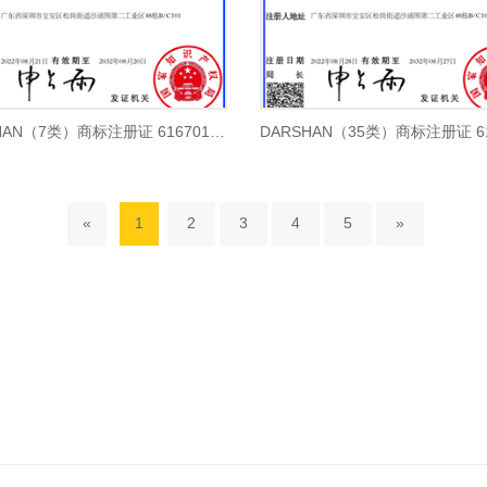
DARSHAN（7类）商标注册证 61670142号
«
1
2
3
4
5
»